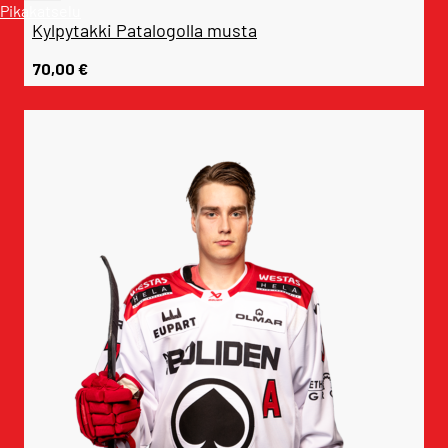
Pikakatselu
Kylpytakki Patalogolla musta
70,00
€