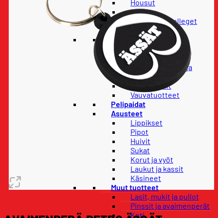
Housut
Paidat
Hupparit ja colleget
Takit
Lapset
Lasten housut
Lasten paidat
Lasten hupparit ja
colleget
Lasten takit
Vauvatuotteet
Pelipaidat
Asusteet
Lippikset
Pipot
Huivit
Sukat
Korut ja vyöt
Laukut ja kassit
Käsineet
Muut tuotteet
Lasit, mukit ja pullot
Pinssit ja avaimenperät
Koti