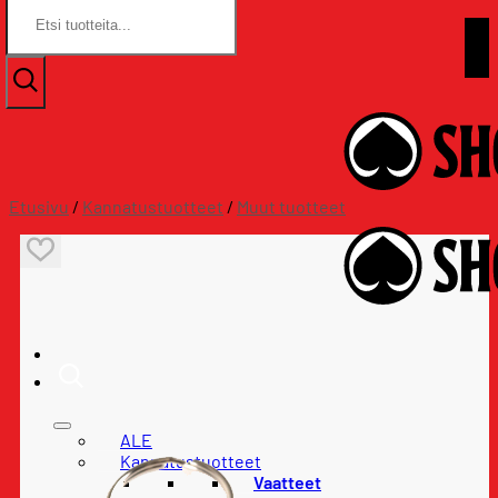
Etsi:
Etsi:
Skip
Assat.com
to
Assat.com
content
Etusivu
/
Kannatustuotteet
/
Muut tuotteet
ALE
Kannatustuotteet
Vaatteet