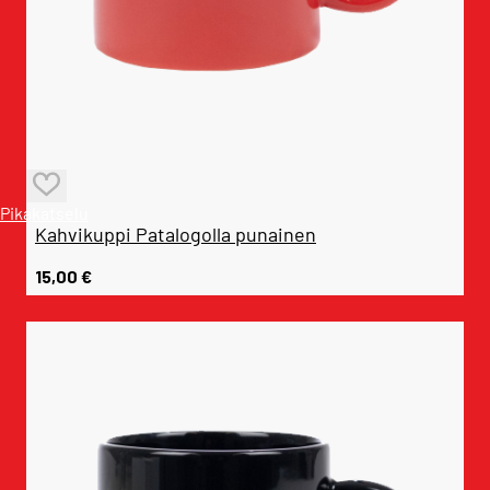
Pikakatselu
Kahvikuppi Patalogolla punainen
15,00
€