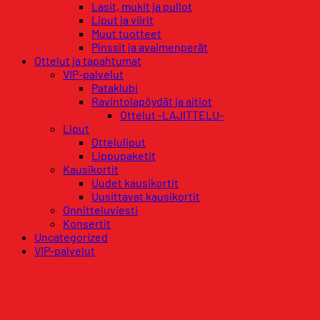
Lasit, mukit ja pullot
Liput ja viirit
Muut tuotteet
Pinssit ja avaimenperät
Ottelut ja tapahtumat
VIP-palvelut
Pataklubi
Ravintolapöydät ja aitiot
Ottelut -LAJITTELU-
Liput
Otteluliput
Lippupaketit
Kausikortit
Uudet kausikortit
Uusittavat kausikortit
Onnitteluviesti
Konsertit
Uncategorized
VIP-palvelut