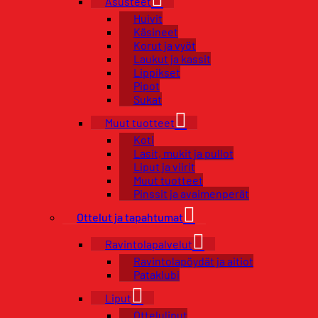
Asusteet
Huivit
Käsineet
Korut ja vyöt
Laukut ja kassit
Lippikset
Pipot
Sukat
Muut tuotteet
Koti
Lasit, mukit ja pullot
Liput ja viirit
Muut tuotteet
Pinssit ja avaimenperät
Ottelut ja tapahtumat
Ravintolapalvelut
Ravintolapöydät ja aitiot
Pataklubi
Liput
Otteluliput