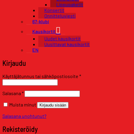
Lippupaketit
Konsertit
Onnitteluviesti
67-klubi
Kausikortit
Uudet kausikortit
Uusittavat kausikortit
EN
Kirjaudu
Vaaditaan
Käyttäjätunnus tai sähköpostiosoite
*
Vaaditaan
Salasana
*
Muista minut
Kirjaudu sisään
Salasana unohtunut?
Rekisteröidy