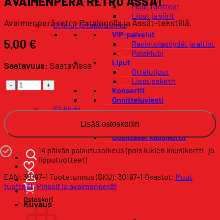
AVAIMENPERÄ RETRO ÄSSÄT
Muut tuotteet
Liput ja viirit
Avaimenperä retro Patalogolla ja Ässät-tekstillä.
Ottelut ja tapahtumat
VIP-palvelut
5,00
€
Ravintolapöydät ja aitiot
Pataklubi
Liput
Saatavuus:
Saatavissa
Otteluliput
Lippupaketit
Avaimenperä
Konsertit
retro
Onnitteluviesti
Ässät
67-klubi
määrä
Kausikortit
Lisää ostoskoriin
Uudet kausikortit
Uusittavat kausikortit
14 päivän palautusoikeus (pois lukien kausikortti- ja
lipputuotteet)
EAN: 30197-1
Tuotetunnus (SKU):
30197-1
Osastot:
Muut
tuotteet
,
Pinssit ja avaimenperät
Ostoskori
Kuvaus