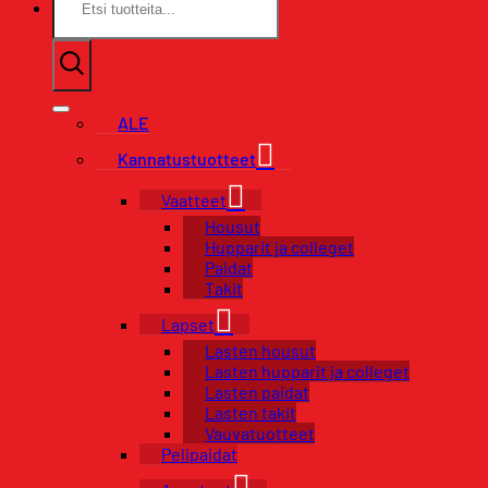
ALE
Kannatustuotteet
Vaatteet
Housut
Hupparit ja colleget
Paidat
Takit
Lapset
Lasten housut
Lasten hupparit ja colleget
Lasten paidat
Lasten takit
Vauvatuotteet
Pelipaidat