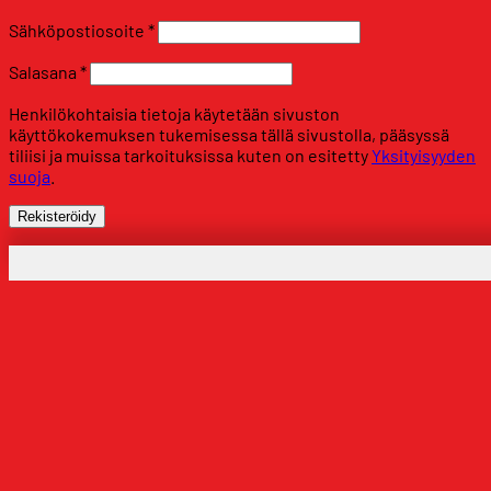
Vaaditaan
Sähköpostiosoite
*
Vaaditaan
Salasana
*
Henkilökohtaisia tietoja käytetään sivuston
käyttökokemuksen tukemisessa tällä sivustolla, pääsyssä
tiliisi ja muissa tarkoituksissa kuten on esitetty
Yksityisyyden
suoja
.
Rekisteröidy