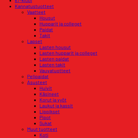
67-klubi
Kannatustuotteet
Vaatteet
Housut
Hupparit ja colleget
Paidat
Takit
Lapset
Lasten housut
Lasten hupparit ja colleget
Lasten paidat
Lasten takit
Vauvatuotteet
Pelipaidat
Asusteet
Huivit
Käsineet
Korut ja vyöt
Laukut ja kassit
Lippikset
Pipot
Sukat
Muut tuotteet
Koti