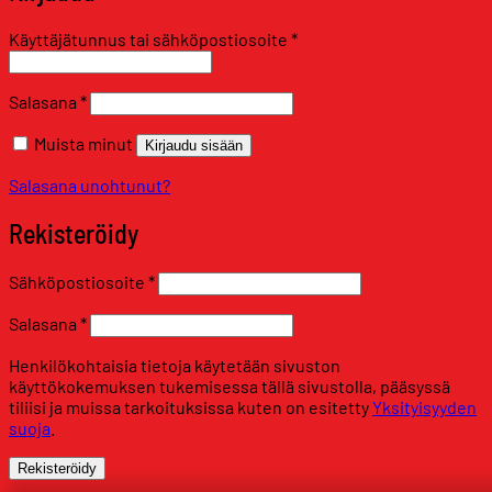
Vaaditaan
Käyttäjätunnus tai sähköpostiosoite
*
Vaaditaan
Salasana
*
Muista minut
Kirjaudu sisään
Salasana unohtunut?
Rekisteröidy
Vaaditaan
Sähköpostiosoite
*
Vaaditaan
Salasana
*
Henkilökohtaisia tietoja käytetään sivuston
käyttökokemuksen tukemisessa tällä sivustolla, pääsyssä
tiliisi ja muissa tarkoituksissa kuten on esitetty
Yksityisyyden
suoja
.
Rekisteröidy