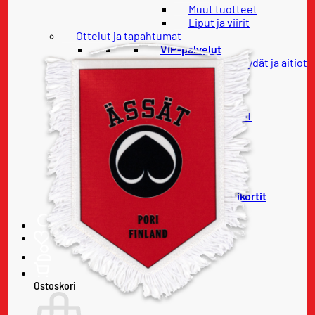
Muut tuotteet
Liput ja viirit
Ottelut ja tapahtumat
VIP-palvelut
Ravintolapöydät ja aitiot
Pataklubi
Liput
Otteluliput
Lippupaketit
Konsertit
Onnitteluviesti
67-klubi
Kausikortit
Uudet kausikortit
Uusittavat kausikortit
Ostoskori