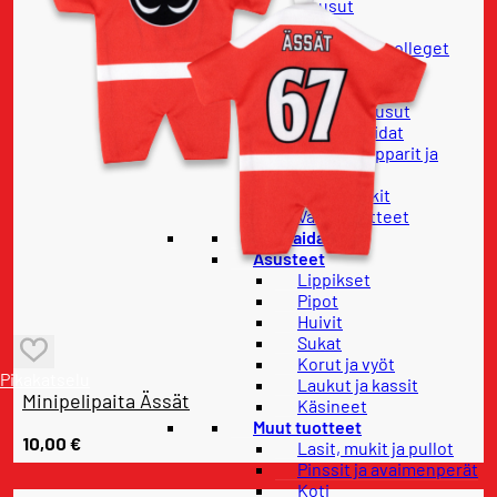
Housut
Paidat
Hupparit ja colleget
Takit
Lapset
Lasten housut
Lasten paidat
Lasten hupparit ja
colleget
Lasten takit
Vauvatuotteet
Pelipaidat
Asusteet
Lippikset
Pipot
Huivit
Sukat
Korut ja vyöt
Pikakatselu
Laukut ja kassit
Minipelipaita Ässät
Käsineet
Muut tuotteet
10,00
€
Lasit, mukit ja pullot
Pinssit ja avaimenperät
Koti