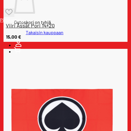
Pikakatselu
Ostoskori on tyhjä.
Viiri Ässät Pori 14×20
Takaisin kauppaan
15,00
€