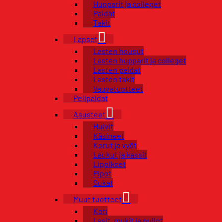
Hupparit ja colleget
Paidat
Takit
Lapset
Lasten housut
Lasten hupparit ja colleget
Lasten paidat
Lasten takit
Vauvatuotteet
Pelipaidat
Asusteet
Huivit
Käsineet
Korut ja vyöt
Laukut ja kassit
Lippikset
Pipot
Sukat
Muut tuotteet
Koti
Lasit, mukit ja pullot