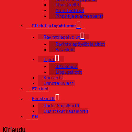
Liput ja viirit
Muut tuotteet
Pinssit ja avaimenperät
Ottelut ja tapahtumat
Ravintolapalvelut
Ravintolapöydät ja aitiot
Pataklubi
Liput
Otteluliput
Lippupaketit
Konsertit
Onnitteluviesti
67-klubi
Kausikortit
Uudet kausikortit
Uusittavat kausikortit
EN
Kirjaudu