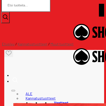
Etsi:
Etsi:
Skip
Assat.com
to
Assat.com
content
Etusivu
/
Kannatustuotteet
/
Muut tuotteet
ALE
Kannatustuotteet
Vaatteet