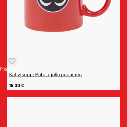
Pikakatselu
Kahvikuppi Patalogolla punainen
15,00
€