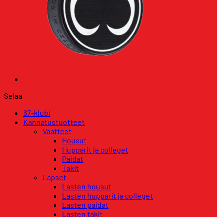
Selaa
67-klubi
Kannatustuotteet
Vaatteet
Housut
Hupparit ja colleget
Paidat
Takit
Lapset
Lasten housut
Lasten hupparit ja colleget
Lasten paidat
Lasten takit