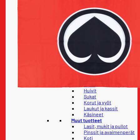
Housut
Paidat
Hupparit ja colleget
Takit
Lapset
Lasten housut
Lasten paidat
Lasten hupparit ja
colleget
Lasten takit
Vauvatuotteet
Pelipaidat
Asusteet
Lippikset
Pipot
Huivit
Sukat
Korut ja vyöt
Laukut ja kassit
Käsineet
Muut tuotteet
Lasit, mukit ja pullot
Pinssit ja avaimenperät
Koti