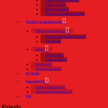
Liput ja viirit
Muut tuotteet
Pinssit ja avaimenperät
Ottelut ja tapahtumat
Ravintolapalvelut
Ravintolapöydät ja aitiot
Pataklubi
Liput
Otteluliput
Lippupaketit
Konsertit
Onnitteluviesti
67-klubi
Kausikortit
Uudet kausikortit
Uusittavat kausikortit
EN
Kirjaudu