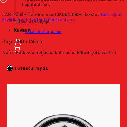
lipputuotteet)
EAN: 26195-1
Tuotetunnus (SKU):
26195-1
Osastot:
Koti
,
Liput
ja viirit
,
Muut tuotteet
,
Muut tuotteet
Ostoskori on tyhjä.
Kuvaus
Takaisin kauppaan
Koko: 100 x 148 cm
Narut kaikissa neljässä kulmassa kiinnitystä varten.
Tutustu myös