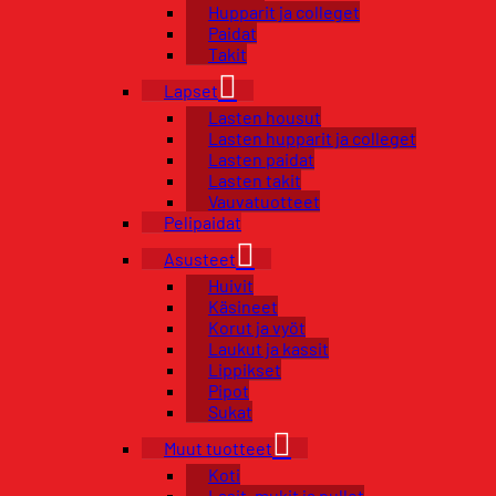
Hupparit ja colleget
Paidat
Takit
Lapset
Lasten housut
Lasten hupparit ja colleget
Lasten paidat
Lasten takit
Vauvatuotteet
Pelipaidat
Asusteet
Huivit
Käsineet
Korut ja vyöt
Laukut ja kassit
Lippikset
Pipot
Sukat
Muut tuotteet
Koti
Lasit, mukit ja pullot