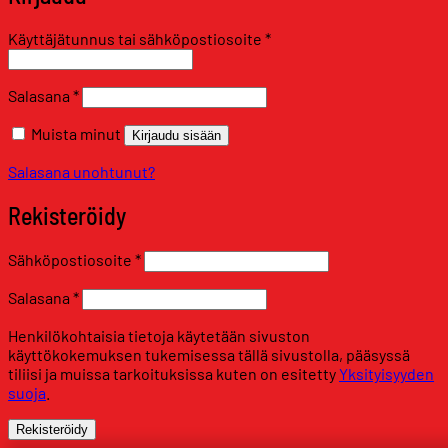
Vaaditaan
Käyttäjätunnus tai sähköpostiosoite
*
Vaaditaan
Salasana
*
Muista minut
Kirjaudu sisään
Salasana unohtunut?
Rekisteröidy
Vaaditaan
Sähköpostiosoite
*
Vaaditaan
Salasana
*
Henkilökohtaisia tietoja käytetään sivuston
käyttökokemuksen tukemisessa tällä sivustolla, pääsyssä
tiliisi ja muissa tarkoituksissa kuten on esitetty
Yksityisyyden
suoja
.
Rekisteröidy