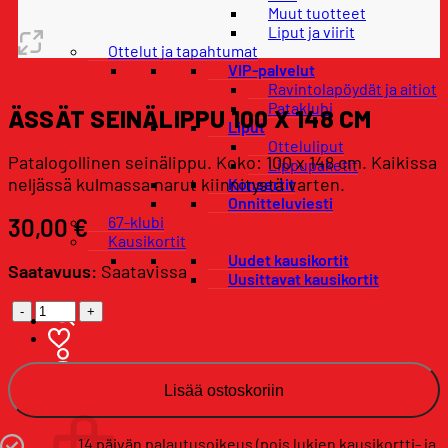
Muut tuotteet
Liput ja viirit
Ottelut ja tapahtumat
VIP-palvelut
Ravintolapöydät ja aitiot
Pataklubi
ÄSSÄT SEINÄLIPPU 100 X 148 CM
Liput
Otteluliput
Patalogollinen seinälippu. Koko: 100 x 148 cm. Kaikissa
Lippupaketit
neljässä kulmassa narut kiinnitystä varten.
Konsertit
Onnitteluviesti
67-klubi
30,00
€
Kausikortit
Uudet kausikortit
Saatavuus:
Saatavissa
Uusittavat kausikortit
Ässät
seinälippu
100
x
Lisää ostoskoriin
148
Ostoskori
cm
määrä
14 päivän palautusoikeus (pois lukien kausikortti- ja