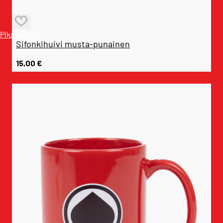
Pikakatselu
Sifonkihuivi musta-punainen
15,00
€