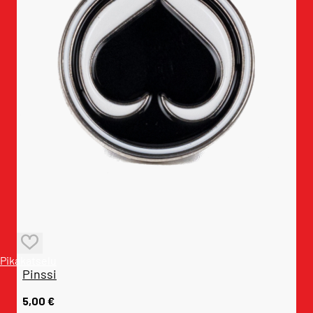
Pikakatselu
Pinssi
5,00
€