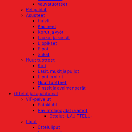
Vauvatuotteet
Pelipaidat
Asusteet
Huivit
Käsineet
Korut ja vyöt
Laukut ja kassit
Lippikset
Pipot
Sukat
Muut tuotteet
Koti
Lasit, mukit ja pullot
Liput ja viirit
Muut tuotteet
Pinssit ja avaimenperät
Ottelut ja tapahtumat
VIP-palvelut
Pataklubi
Ravintolapöydät ja aitiot
Ottelut -LAJITTELU-
Liput
Otteluliput