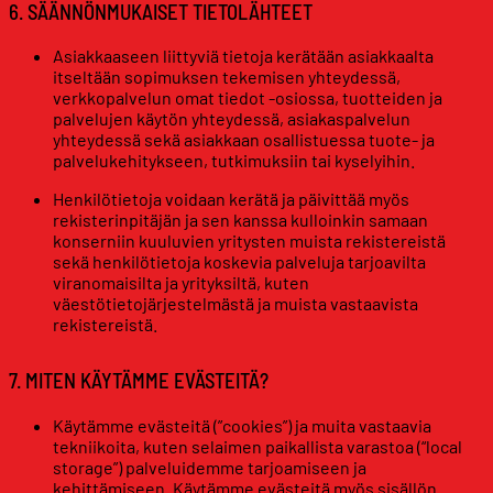
6. SÄÄNNÖNMUKAISET TIETOLÄHTEET
Asiakkaaseen liittyviä tietoja kerätään asiakkaalta
itseltään sopimuksen tekemisen yhteydessä,
verkkopalvelun omat tiedot -osiossa, tuotteiden ja
palvelujen käytön yhteydessä, asiakaspalvelun
yhteydessä sekä asiakkaan osallistuessa tuote- ja
palvelukehitykseen, tutkimuksiin tai kyselyihin.
Henkilötietoja voidaan kerätä ja päivittää myös
rekisterinpitäjän ja sen kanssa kulloinkin samaan
konserniin kuuluvien yritysten muista rekistereistä
sekä henkilötietoja koskevia palveluja tarjoavilta
viranomaisilta ja yrityksiltä, kuten
väestötietojärjestelmästä ja muista vastaavista
rekistereistä.
7. MITEN KÄYTÄMME EVÄSTEITÄ?
Käytämme evästeitä (”cookies”) ja muita vastaavia
tekniikoita, kuten selaimen paikallista varastoa (“local
storage”) palveluidemme tarjoamiseen ja
kehittämiseen. Käytämme evästeitä myös sisällön