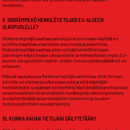
henkilöön.
9. SIIRRÄMMEKÖ HENKILÖTIETOJASI EU-ALUEEN
ULKOPUOLELLE?
Rekisterinpitäjä saattaa palveluja tarjotessaan käyttää eri
puolilla maailmaa sijaitsevia resursseja ja palvelimia.
Rekisterinpitäjä saattaa siten siirtää henkilötietojasi
palvelujen käyttömaan ulkopuolelle ja mahdollisesti myös EU-
alueen ulkopuolisiin maihin, joiden tietosuojalainsäädäntö on
erilainen.
Näissä tapauksissa Rekisterinpitäjä varmistaa, että tietojen
siirrolle on olemassa oikeusperusta ja että käyttäjän
henkilötiedot suojataan esimerkiksi käyttämällä (tarvittaessa)
asianmukaisten viranomaisten hyväksymiä vakiosopimuksia
ja edellyttämällä asianmukaisten teknisten ja muiden
tietosuojatoimien noudattamista
10. KUINKA KAUAN TIETOJANI SÄILYTETÄÄN?