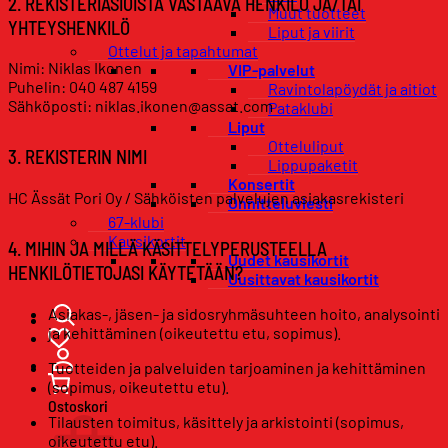
2. REKISTERIASIOISTA VASTAAVA HENKILÖ JA/TAI
Muut tuotteet
YHTEYSHENKILÖ
Liput ja viirit
Ottelut ja tapahtumat
Nimi: Niklas Ikonen
VIP-palvelut
Puhelin: 040 487 4159
Ravintolapöydät ja aitiot
Sähköposti: niklas.ikonen@assat.com
Pataklubi
Liput
Otteluliput
3. REKISTERIN NIMI
Lippupaketit
Konsertit
HC Ässät Pori Oy / Sähköisten palvelujen asiakasrekisteri
Onnitteluviesti
67-klubi
Kausikortit
4. MIHIN JA MILLÄ KÄSITTELYPERUSTEELLA
Uudet kausikortit
HENKILÖTIETOJASI KÄYTETÄÄN?
Uusittavat kausikortit
Asiakas-, jäsen- ja sidosryhmäsuhteen hoito, analysointi
ja kehittäminen (oikeutettu etu, sopimus).
Tuotteiden ja palveluiden tarjoaminen ja kehittäminen
(sopimus, oikeutettu etu).
Ostoskori
Tilausten toimitus, käsittely ja arkistointi (sopimus,
oikeutettu etu).