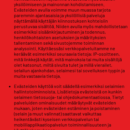
yksilöimiseen ja mainonnan kohdistamiseen.
Evästeiden avulla voimme muun muassa tarjota
paremmin ajantasaisia ja yksilöllisiä palveluja
näyttämällä käyttäjän kiinnostuksen kohteisiin
perustuvaa sisältöä. Niiden avulla myös mahdollistetaan
esimerkiksi sisäänkirjautuminen ja todennus,
henkilökohtaisten asetuksien ja määrityksien
tallentaminen sekä sivustojemme toiminnan
analysointi. Käyttäessäsi verkkopalveluitamme ne
keräävät esimerkiksi seuraavia tietoja: IP-osoitteen,
mitä linkkejä käytät, mitä mainoksia tai muita sisältöjä
olet katsonut, miltä sivulta tulet ja millä vierailet,
selailun ajankohdan, selaimesi tai sovelluksen tyypin ja
muita vastaavia tietoja.
Evästeiden käyttöä voit säädellä esimerkiksi selaimien
hallintotoiminnoista. Lisätietoja evästeistä on kunkin
selaimen tietosuoja- tai ohjedokumentaatiossa. Tietyt
palveluiden ominaisuudet määräytyvät evästeiden
mukaan, joten evästeiden estäminen ja poistaminen
(selain ja muut valinnat) saattavat vaikuttaa
heikentävästi kyseisen verkkopalvelun tai
mobiiliapplikaatiopalvelun toiminnallisuuteen ja