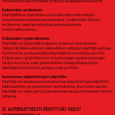
henkilötietonsa ottamalla yhteyttä asiakaspalveluumme.
Evästeiden estäminen
Käyttäjällä on mahdollisuus estää evästeiden käyttö
muuttamalla selaimensa asetuksia . Evästeiden käytön
estäminen saattaa vaikuttaa palveluidemme
toiminnallisuuteen.
Evästeiden tyhjentäminen
Käyttäjä voi tyhjentää evästeet selaimen asetuksista.
Tyhjentämällä evästeet säännöllisin väliajoin käyttäjä vaihtaa
tunnistetta, jonka pohjalta käyttäjästä muodostuu profiili.
Evästeiden tyhjentäminen ei kuitenkaan lopeta kokonaan
tiedon keruuta, vaan pikemminkin nollaa aikaisempiin
käyttäytymistietoihin pohjautuvan profiilin.
Suostumus sijaintitietojen käyttöön
Käyttäjä voi antaa suostumuksensa sijaintitietojen käyttöön
päätelaitteen ja sovelluksen asetuksista. Asetusten avulla
käyttäjä voi myös peruuttaa antamansa suostumuksen milloin
tahansa.
13. AUTOMAATTISESTI PÄIVITTYVÄT VIDEOT