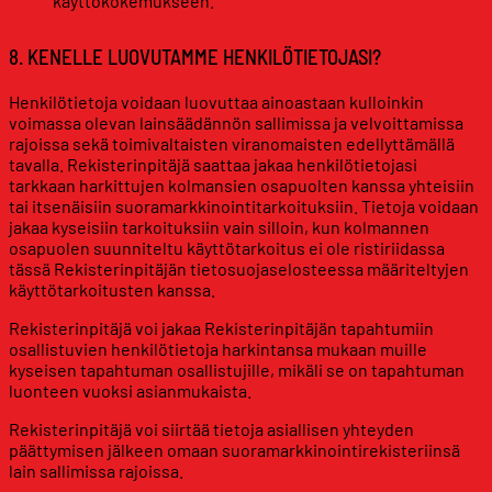
käyttökokemukseen.
8. KENELLE LUOVUTAMME HENKILÖTIETOJASI?
Henkilötietoja voidaan luovuttaa ainoastaan kulloinkin
voimassa olevan lainsäädännön sallimissa ja velvoittamissa
rajoissa sekä toimivaltaisten viranomaisten edellyttämällä
tavalla. Rekisterinpitäjä saattaa jakaa henkilötietojasi
tarkkaan harkittujen kolmansien osapuolten kanssa yhteisiin
tai itsenäisiin suoramarkkinointitarkoituksiin. Tietoja voidaan
jakaa kyseisiin tarkoituksiin vain silloin, kun kolmannen
osapuolen suunniteltu käyttötarkoitus ei ole ristiriidassa
tässä Rekisterinpitäjän tietosuojaselosteessa määriteltyjen
käyttötarkoitusten kanssa.
Rekisterinpitäjä voi jakaa Rekisterinpitäjän tapahtumiin
osallistuvien henkilötietoja harkintansa mukaan muille
kyseisen tapahtuman osallistujille, mikäli se on tapahtuman
luonteen vuoksi asianmukaista.
Rekisterinpitäjä voi siirtää tietoja asiallisen yhteyden
päättymisen jälkeen omaan suoramarkkinointirekisteriinsä
lain sallimissa rajoissa.