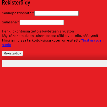
Rekisteröidy
Vaaditaan
Sähköpostiosoite
*
Vaaditaan
Salasana
*
Henkilökohtaisia tietoja käytetään sivuston
käyttökokemuksen tukemisessa tällä sivustolla, pääsyssä
tiliisi ja muissa tarkoituksissa kuten on esitetty
Yksityisyyden
suoja
.
Rekisteröidy