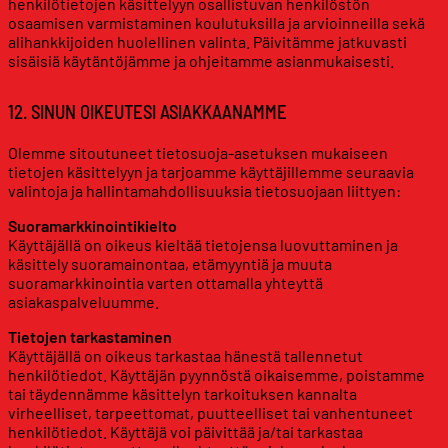
henkilötietojen käsittelyyn osallistuvan henkilöstön
osaamisen varmistaminen koulutuksilla ja arvioinneilla sekä
alihankkijoiden huolellinen valinta. Päivitämme jatkuvasti
sisäisiä käytäntöjämme ja ohjeitamme asianmukaisesti.
12. SINUN OIKEUTESI ASIAKKAANAMME
Olemme sitoutuneet tietosuoja-asetuksen mukaiseen
tietojen käsittelyyn ja tarjoamme käyttäjillemme seuraavia
valintoja ja hallintamahdollisuuksia tietosuojaan liittyen:
Suoramarkkinointikielto
Käyttäjällä on oikeus kieltää tietojensa luovuttaminen ja
käsittely suoramainontaa, etämyyntiä ja muuta
suoramarkkinointia varten ottamalla yhteyttä
asiakaspalveluumme.
Tietojen tarkastaminen
Käyttäjällä on oikeus tarkastaa hänestä tallennetut
henkilötiedot. Käyttäjän pyynnöstä oikaisemme, poistamme
tai täydennämme käsittelyn tarkoituksen kannalta
virheelliset, tarpeettomat, puutteelliset tai vanhentuneet
henkilötiedot. Käyttäjä voi päivittää ja/tai tarkastaa