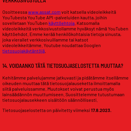
VERKKOSIVUSTOLLA
Osoitteessa
www.assat.com
voit katsella videoleikkeitä
YouTubesta YouTube API -palveluiden kautta, joihin
sovelletaan YouTuben
käyttöehtoja
. Katsomalla
videoleikkeitä verkkosivustollamme hyväksyt nämä YouTuben
käyttöehdot. Emme kerää henkilökohtaisia tietoja sinusta,
joka vierailet verkkosivuillamme tai katsot
videoleikkeitämme. Youtube noudattaa Googlen
tietosuojakäytäntöjä
.
14. VOIDAANKO TÄTÄ TIETOSUOJASELOSTETTA MUUTTAA?
Kehitämme palvelujamme jatkuvasti ja pidätämme itsellämme
oikeuden muuttaa tätä tietosuojalauseketta ilmoittamalla
siitä palveluissamme. Muutokset voivat perustua myös
lainsäädännön muuttumiseen. Suosittelemme tutustumaan
tietosuojalausekkeen sisältöön säännöllisesti.
Tietosuojaselostetta on päivitetty viimeksi
17.8.2023.