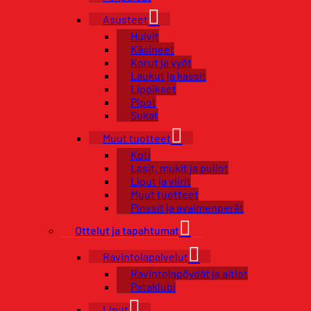
Asusteet
Huivit
Käsineet
Korut ja vyöt
Laukut ja kassit
Lippikset
Pipot
Sukat
Muut tuotteet
Koti
Lasit, mukit ja pullot
Liput ja viirit
Muut tuotteet
Pinssit ja avaimenperät
Ottelut ja tapahtumat
Ravintolapalvelut
Ravintolapöydät ja aitiot
Pataklubi
Liput