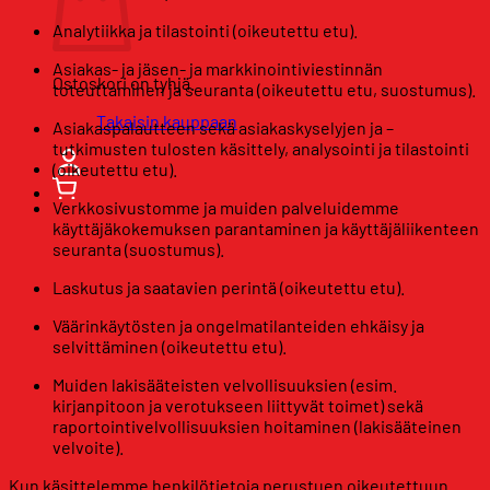
Analytiikka ja tilastointi (oikeutettu etu).
Asiakas- ja jäsen- ja markkinointiviestinnän
Ostoskori on tyhjä.
toteuttaminen ja seuranta (oikeutettu etu, suostumus).
Takaisin kauppaan
Asiakaspalautteen sekä asiakaskyselyjen ja –
tutkimusten tulosten käsittely, analysointi ja tilastointi
(oikeutettu etu).
Verkkosivustomme ja muiden palveluidemme
käyttäjäkokemuksen parantaminen ja käyttäjäliikenteen
seuranta (suostumus).
Laskutus ja saatavien perintä (oikeutettu etu).
Väärinkäytösten ja ongelmatilanteiden ehkäisy ja
selvittäminen (oikeutettu etu).
Muiden lakisääteisten velvollisuuksien (esim.
kirjanpitoon ja verotukseen liittyvät toimet) sekä
raportointivelvollisuuksien hoitaminen (lakisääteinen
velvoite).
Kun käsittelemme henkilötietoja perustuen oikeutettuun