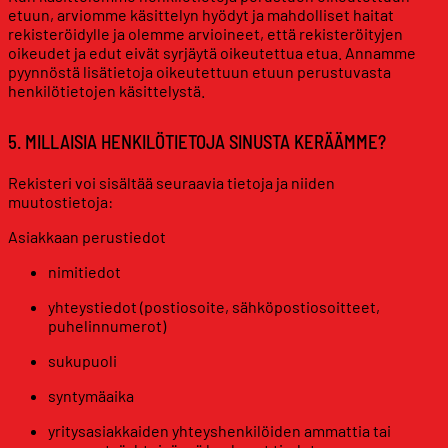
etuun, arviomme käsittelyn hyödyt ja mahdolliset haitat
rekisteröidylle ja olemme arvioineet, että rekisteröityjen
oikeudet ja edut eivät syrjäytä oikeutettua etua. Annamme
pyynnöstä lisätietoja oikeutettuun etuun perustuvasta
henkilötietojen käsittelystä.
5. MILLAISIA HENKILÖTIETOJA SINUSTA KERÄÄMME?
Rekisteri voi sisältää seuraavia tietoja ja niiden
muutostietoja:
Asiakkaan perustiedot
nimitiedot
yhteystiedot (postiosoite, sähköpostiosoitteet,
puhelinnumerot)
sukupuoli
syntymäaika
yritysasiakkaiden yhteyshenkilöiden ammattia tai