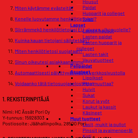
Housut
Paidat
Miten käytämme evästeitä?
Hupparit ja colleget
Kenelle luovutamme henkilötietojasi?
Takit
Lapset
Siirrämmekö henkilötietojasi EU-alueen ulkopuolelle?
Lasten housut
Lasten paidat
Kuinka kauan tietojani säilytetään?
Lasten hupparit ja
colleget
Miten henkilötietosi suojataan?
Lasten takit
Vauvatuotteet
Sinun oikeutesi asiakkaanamme
Pelipaidat
Asusteet
Automaattisesti päivittyvät videot verkkosivustolla
Lippikset
Voidaanko tätä tietosuojaselostetta muuttaa?
Pipot
Huivit
Sukat
1. REKISTERINPITÄJÄ
Korut ja vyöt
Laukut ja kassit
Nimi: HC Ässät Pori Oy
Käsineet
Y-tunnus: 15928303
Muut tuotteet
Postiosoite: Jäähallinpolku, 28500 Pori
Lasit, mukit ja pullot
Pinssit ja avaimenperät
Koti