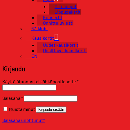
Otteluliput
Lippupaketit
Konsertit
Onnitteluviesti
67-klubi
Kausikortit
Uudet kausikortit
Uusittavat kausikortit
EN
Kirjaudu
Vaaditaan
Käyttäjätunnus tai sähköpostiosoite
*
Vaaditaan
Salasana
*
Muista minut
Kirjaudu sisään
Salasana unohtunut?