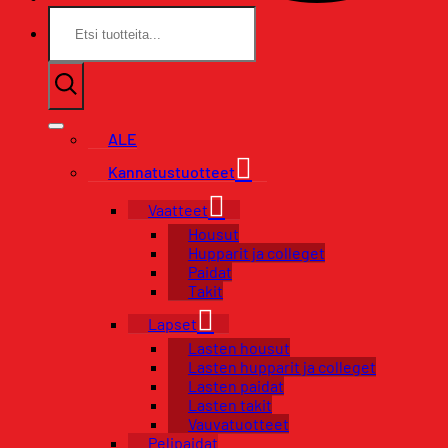
Etsi:
ALE
Kannatustuotteet
Vaatteet
Housut
Hupparit ja colleget
Paidat
Takit
Lapset
Lasten housut
Lasten hupparit ja colleget
Lasten paidat
Lasten takit
Vauvatuotteet
Pelipaidat