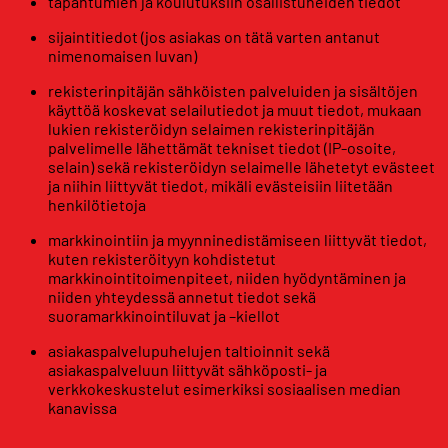
tapahtumien ja koulutuksiin osallistuneiden tiedot
sijaintitiedot (jos asiakas on tätä varten antanut
nimenomaisen luvan)
rekisterinpitäjän sähköisten palveluiden ja sisältöjen
käyttöä koskevat selailutiedot ja muut tiedot, mukaan
lukien rekisteröidyn selaimen rekisterinpitäjän
palvelimelle lähettämät tekniset tiedot (IP-osoite,
selain) sekä rekisteröidyn selaimelle lähetetyt evästeet
ja niihin liittyvät tiedot, mikäli evästeisiin liitetään
henkilötietoja
markkinointiin ja myynninedistämiseen liittyvät tiedot,
kuten rekisteröityyn kohdistetut
markkinointitoimenpiteet, niiden hyödyntäminen ja
niiden yhteydessä annetut tiedot sekä
suoramarkkinointiluvat ja –kiellot
asiakaspalvelupuhelujen taltioinnit sekä
asiakaspalveluun liittyvät sähköposti- ja
verkkokeskustelut esimerkiksi sosiaalisen median
kanavissa