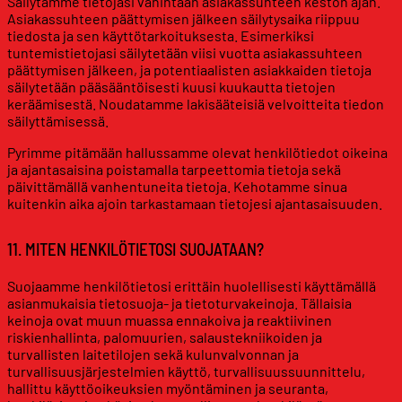
Säilytämme tietojasi vähintään asiakassuhteen keston ajan.
Asiakassuhteen päättymisen jälkeen säilytysaika riippuu
tiedosta ja sen käyttötarkoituksesta. Esimerkiksi
tuntemistietojasi säilytetään viisi vuotta asiakassuhteen
päättymisen jälkeen, ja potentiaalisten asiakkaiden tietoja
säilytetään pääsääntöisesti kuusi kuukautta tietojen
keräämisestä. Noudatamme lakisääteisiä velvoitteita tiedon
säilyttämisessä.
Pyrimme pitämään hallussamme olevat henkilötiedot oikeina
ja ajantasaisina poistamalla tarpeettomia tietoja sekä
päivittämällä vanhentuneita tietoja. Kehotamme sinua
kuitenkin aika ajoin tarkastamaan tietojesi ajantasaisuuden.
11. MITEN HENKILÖTIETOSI SUOJATAAN?
Suojaamme henkilötietosi erittäin huolellisesti käyttämällä
asianmukaisia tietosuoja- ja tietoturvakeinoja. Tällaisia
keinoja ovat muun muassa ennakoiva ja reaktiivinen
riskienhallinta, palomuurien, salaustekniikoiden ja
turvallisten laitetilojen sekä kulunvalvonnan ja
turvallisuusjärjestelmien käyttö, turvallisuussuunnittelu,
hallittu käyttöoikeuksien myöntäminen ja seuranta,