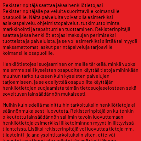
Rekisterinpitäjä saattaa jakaa henkilötietojasi
Rekisterinpitäjälle palveluita suorittaville kolmansille
osapuolille. Näitä palveluita voivat olla esimerkiksi
asiakaspalvelu, ohjelmistopalvelut, tutkimustoiminta,
markkinointi ja tapahtumien tuottaminen. Rekisterinpitäjä
saattaa jakaa henkilötietojasi maksujen perimiseksi
tuotteista ja palveluista, ja se voi esimerkiksi siirtää tai myydä
maksamattomat laskut perintäpalveluja tarjoaville
kolmansille osapuolille.
Henkilötietojesi suojaaminen on meille tärkeää, minkä vuoksi
me emme salli kyseisten osapuolten käyttää tietoja mihinkään
muuhun tarkoitukseen kuin kyseisten palvelujen
tarjoamiseen, ja se edellyttää osapuolilta käyttäjän
henkilötietojen suojaamista tämän tietosuojaselosteen sekä
soveltuvan lainsäädännön mukaisesti.
Muihin kuin edellä mainittuihin tarkoituksiin henkilötietoja ei
säännönmukaisesti luovuteta. Rekisterinpitäjä on kuitenkin
oikeutettu lainsäädännön sallimin tavoin luovuttamaan
henkilötietoja esimerkiksi liiketoiminnan myyntiin liittyvissä
tilanteissa. Lisäksi rekisterinpitäjä voi luovuttaa tietoja mm.
tilastointi- ja analysointitarkoituksiin siten, etteivät
luovutettava tiedot ole yhdistettävissä yksittäiseen