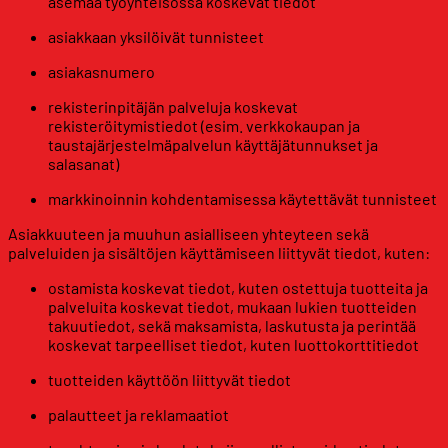
asemaa työyhteisössä koskevat tiedot
asiakkaan yksilöivät tunnisteet
asiakasnumero
rekisterinpitäjän palveluja koskevat
rekisteröitymistiedot (esim. verkkokaupan ja
taustajärjestelmäpalvelun käyttäjätunnukset ja
salasanat)
markkinoinnin kohdentamisessa käytettävät tunnisteet
Asiakkuuteen ja muuhun asialliseen yhteyteen sekä
palveluiden ja sisältöjen käyttämiseen liittyvät tiedot, kuten:
ostamista koskevat tiedot, kuten ostettuja tuotteita ja
palveluita koskevat tiedot, mukaan lukien tuotteiden
takuutiedot, sekä maksamista, laskutusta ja perintää
koskevat tarpeelliset tiedot, kuten luottokorttitiedot
tuotteiden käyttöön liittyvät tiedot
palautteet ja reklamaatiot