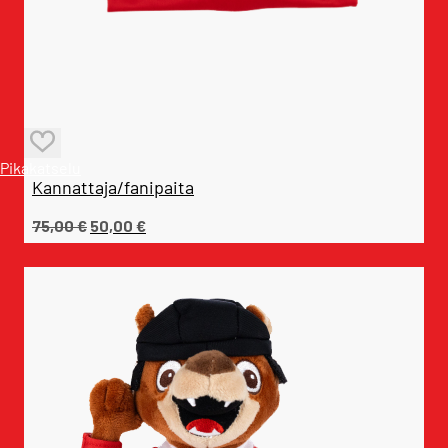
Pikakatselu
Kannattaja/fanipaita
Alkuperäinen
Nykyinen
75,00
€
50,00
€
hinta
hinta
oli:
on:
75,00 €.
50,00 €.