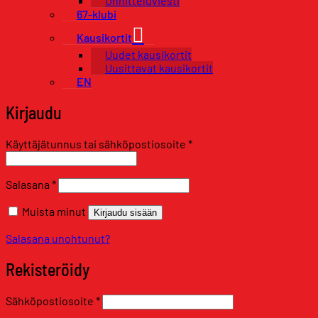
Onnitteluviesti
67-klubi
Kausikortit
Uudet kausikortit
Uusittavat kausikortit
EN
Kirjaudu
Vaaditaan
Käyttäjätunnus tai sähköpostiosoite
*
Vaaditaan
Salasana
*
Muista minut
Kirjaudu sisään
Salasana unohtunut?
Rekisteröidy
Vaaditaan
Sähköpostiosoite
*