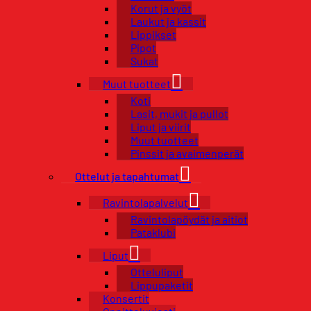
Korut ja vyöt
Laukut ja kassit
Lippikset
Pipot
Sukat
Muut tuotteet
Koti
Lasit, mukit ja pullot
Liput ja viirit
Muut tuotteet
Pinssit ja avaimenperät
Ottelut ja tapahtumat
Ravintolapalvelut
Ravintolapöydät ja aitiot
Pataklubi
Liput
Otteluliput
Lippupaketit
Konsertit