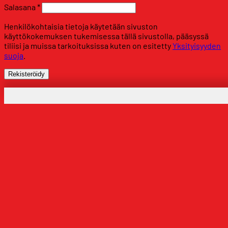
Vaaditaan
Salasana
*
Henkilökohtaisia tietoja käytetään sivuston
käyttökokemuksen tukemisessa tällä sivustolla, pääsyssä
tiliisi ja muissa tarkoituksissa kuten on esitetty
Yksityisyyden
suoja
.
Rekisteröidy