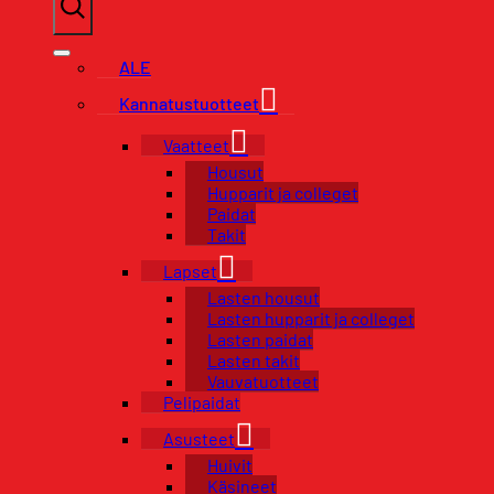
ALE
Kannatustuotteet
Vaatteet
Housut
Hupparit ja colleget
Paidat
Takit
Lapset
Lasten housut
Lasten hupparit ja colleget
Lasten paidat
Lasten takit
Vauvatuotteet
Pelipaidat
Asusteet
Huivit
Käsineet