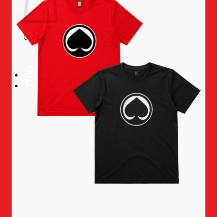
Ostoskori on tyhjä.
Takaisin kauppaan