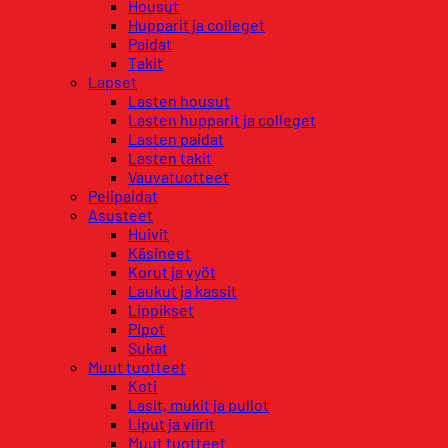
Housut
Hupparit ja colleget
Paidat
Takit
Lapset
Lasten housut
Lasten hupparit ja colleget
Lasten paidat
Lasten takit
Vauvatuotteet
Pelipaidat
Asusteet
Huivit
Käsineet
Korut ja vyöt
Laukut ja kassit
Lippikset
Pipot
Sukat
Muut tuotteet
Koti
Lasit, mukit ja pullot
Liput ja viirit
Muut tuotteet