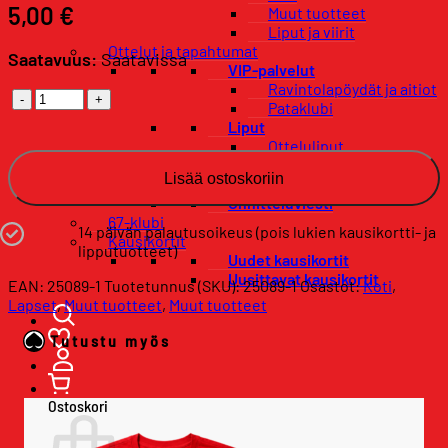
5,00
€
Muut tuotteet
Liput ja viirit
Ottelut ja tapahtumat
Saatavuus:
Saatavissa
VIP-palvelut
Ravintolapöydät ja aitiot
Pehmokiekko
Pataklubi
määrä
Liput
Otteluliput
Lippupaketit
Lisää ostoskoriin
Konsertit
Onnitteluviesti
67-klubi
14 päivän palautusoikeus (pois lukien kausikortti- ja
Kausikortit
lipputuotteet)
Uudet kausikortit
Uusittavat kausikortit
EAN: 25089-1
Tuotetunnus (SKU):
25089-1
Osastot:
Koti
,
Lapset
,
Muut tuotteet
,
Muut tuotteet
Tutustu myös
Ostoskori