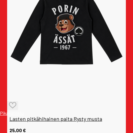
Pikakatselu
Lasten pitkähihainen paita Rysty musta
25,00
€