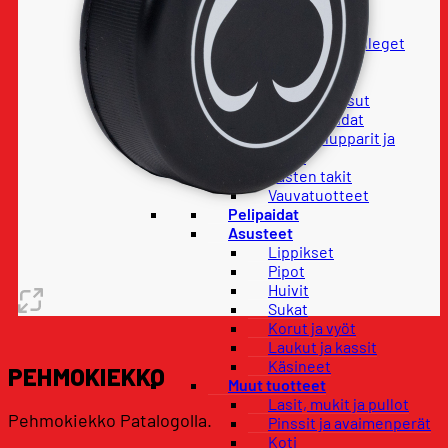
Housut
Paidat
Hupparit ja colleget
Takit
Lapset
Lasten housut
Lasten paidat
Lasten hupparit ja
colleget
Lasten takit
Vauvatuotteet
Pelipaidat
Asusteet
Lippikset
Pipot
Huivit
Sukat
Korut ja vyöt
Laukut ja kassit
Käsineet
PEHMOKIEKKO
Muut tuotteet
Lasit, mukit ja pullot
Pehmokiekko Patalogolla.
Pinssit ja avaimenperät
Koti