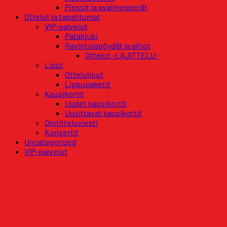
Pinssit ja avaimenperät
Ottelut ja tapahtumat
VIP-palvelut
Pataklubi
Ravintolapöydät ja aitiot
Ottelut -LAJITTELU-
Liput
Otteluliput
Lippupaketit
Kausikortit
Uudet kausikortit
Uusittavat kausikortit
Onnitteluviesti
Konsertit
Uncategorized
VIP-palvelut