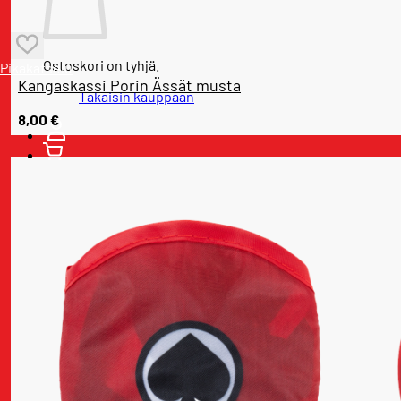
Ostoskori on tyhjä.
Pikakatselu
Kangaskassi Porin Ässät musta
Takaisin kauppaan
8,00
€