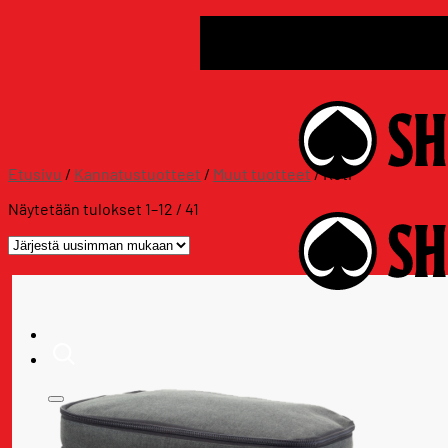
Skip
Assat.com
to
Assat.com
content
Etusivu
/
Kannatustuotteet
/
Muut tuotteet
/
Koti
Sorted
Näytetään tulokset 1–12 / 41
by
latest
ALE
Kannatustuotteet