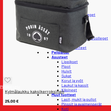
Vaatteet
Housut
Paidat
Hupparit ja colleget
Takit
Lapset
Lasten housut
Lasten paidat
Lasten hupparit ja colleget
Lasten takit
Vauvatuotteet
Pelipaidat
Asusteet
Lippikset
Pipot
Huivit
Sukat
Korut ja vyöt
Laukut ja kassit
Pikakatselu
Käsineet
Kylmälaukku kaksikerroksinen
Muut tuotteet
Lasit, mukit ja pullot
25,00
€
Pinssit ja avaimenperät
Koti