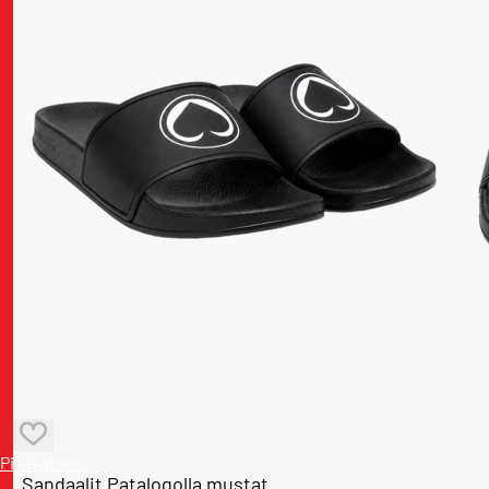
Pikakatselu
Sandaalit Patalogolla mustat