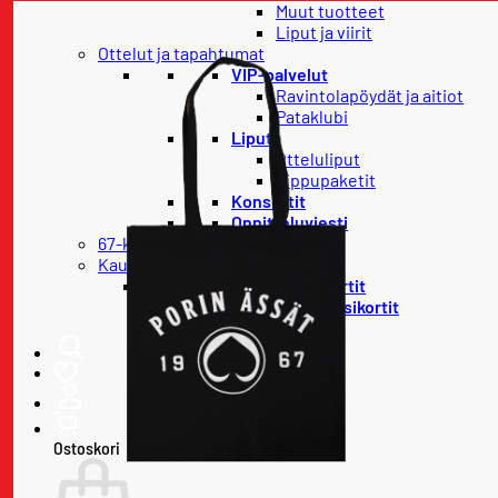
Muut tuotteet
Liput ja viirit
Ottelut ja tapahtumat
VIP-palvelut
Ravintolapöydät ja aitiot
Pataklubi
Liput
Otteluliput
Lippupaketit
Konsertit
Onnitteluviesti
67-klubi
Kausikortit
Uudet kausikortit
Uusittavat kausikortit
Ostoskori