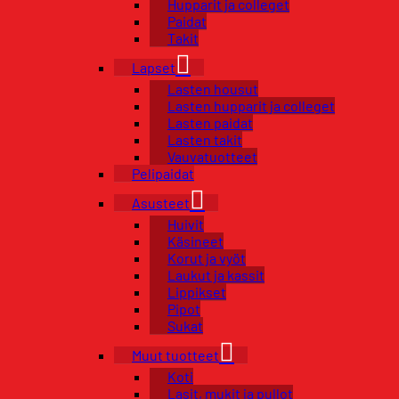
Hupparit ja colleget
Paidat
Takit
Lapset
Lasten housut
Lasten hupparit ja colleget
Lasten paidat
Lasten takit
Vauvatuotteet
Pelipaidat
Asusteet
Huivit
Käsineet
Korut ja vyöt
Laukut ja kassit
Lippikset
Pipot
Sukat
Muut tuotteet
Koti
Lasit, mukit ja pullot