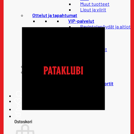
249,00 €
Muut tuotteet
Liput ja viirit
Ottelut ja tapahtumat
VIP-palvelut
Ravintolapöydät ja aitiot
Pataklubi
Liput
Otteluliput
Lippupaketit
Konsertit
Onnitteluviesti
67-klubi
Kausikortit
Uudet kausikortit
Uusittavat kausikortit
Ostoskori