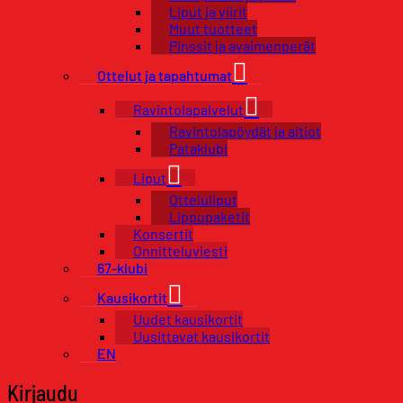
Liput ja viirit
Muut tuotteet
Pinssit ja avaimenperät
Ottelut ja tapahtumat
Ravintolapalvelut
Ravintolapöydät ja aitiot
Pataklubi
Liput
Otteluliput
Lippupaketit
Konsertit
Onnitteluviesti
67-klubi
Kausikortit
Uudet kausikortit
Uusittavat kausikortit
EN
Kirjaudu