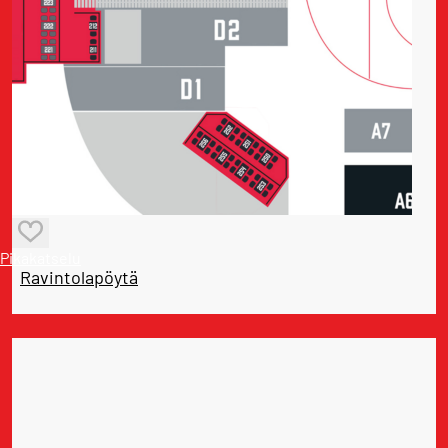
Pikakatselu
Ravintolapöytä