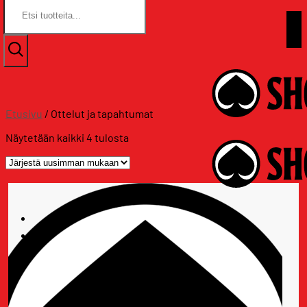
Etsi:
Etsi:
Skip
Assat.com
to
Assat.com
content
Etusivu
/
Ottelut ja tapahtumat
Sorted
Näytetään kaikki 4 tulosta
by
latest
ALE
Kannatustuotteet
Vaatteet