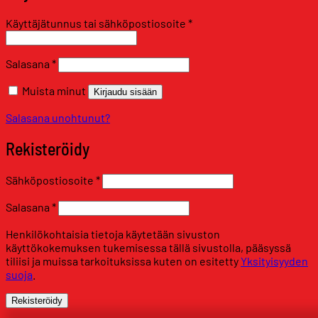
Vaaditaan
Käyttäjätunnus tai sähköpostiosoite
*
Vaaditaan
Salasana
*
Muista minut
Kirjaudu sisään
Salasana unohtunut?
Rekisteröidy
Vaaditaan
Sähköpostiosoite
*
Vaaditaan
Salasana
*
Henkilökohtaisia tietoja käytetään sivuston
käyttökokemuksen tukemisessa tällä sivustolla, pääsyssä
tiliisi ja muissa tarkoituksissa kuten on esitetty
Yksityisyyden
suoja
.
Rekisteröidy