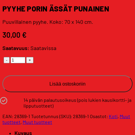
PYYHE PORIN ÄSSÄT PUNAINEN
Puuvillainen pyyhe. Koko: 70 x 140 cm.
30,00
€
Saatavuus:
Saatavissa
Pyyhe
Porin
Ässät
punainen
Lisää ostoskoriin
määrä
14 päivän palautusoikeus (pois lukien kausikortti- ja
lipputuotteet)
EAN: 28369-1
Tuotetunnus (SKU):
28369-1
Osastot:
Koti
,
Muut
tuotteet
,
Muut tuotteet
Kuvaus