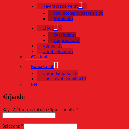
Ravintolapalvelut
Ravintolapöydät ja aitiot
Pataklubi
Liput
Otteluliput
Lippupaketit
Konsertit
Onnitteluviesti
67-klubi
Kausikortit
Uudet kausikortit
Uusittavat kausikortit
EN
Kirjaudu
Vaaditaan
Käyttäjätunnus tai sähköpostiosoite
*
Vaaditaan
Salasana
*