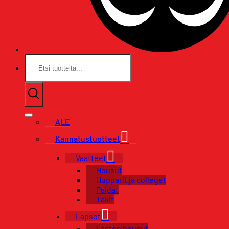
Etsi:
ALE
Kannatustuotteet
Vaatteet
Housut
Hupparit ja colleget
Paidat
Takit
Lapset
Lasten housut