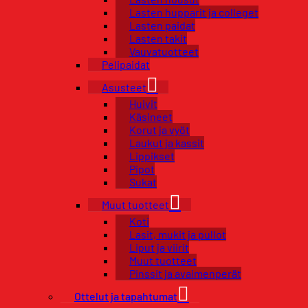
Lasten hupparit ja colleget
Lasten paidat
Lasten takit
Vauvatuotteet
Pelipaidat
Asusteet
Huivit
Käsineet
Korut ja vyöt
Laukut ja kassit
Lippikset
Pipot
Sukat
Muut tuotteet
Koti
Lasit, mukit ja pullot
Liput ja viirit
Muut tuotteet
Pinssit ja avaimenperät
Ottelut ja tapahtumat