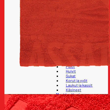
Housut
Paidat
Hupparit ja colleget
Takit
Lapset
Lasten housut
Lasten paidat
Lasten hupparit ja
colleget
Lasten takit
Vauvatuotteet
Pelipaidat
Asusteet
Lippikset
Pipot
Huivit
Sukat
Korut ja vyöt
Laukut ja kassit
Käsineet
Muut tuotteet
Lasit, mukit ja pullot
Pinssit ja avaimenperät
Koti