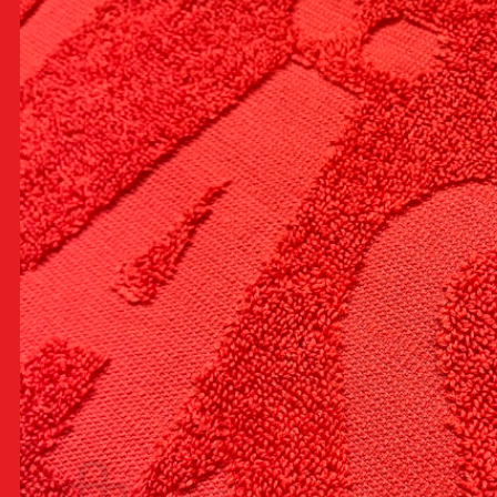
Muut tuotteet
Liput ja viirit
Ottelut ja tapahtumat
VIP-palvelut
Ravintolapöydät ja aitiot
Pataklubi
Liput
Otteluliput
Lippupaketit
Konsertit
Onnitteluviesti
67-klubi
Kausikortit
Uudet kausikortit
Uusittavat kausikortit
Ostoskori