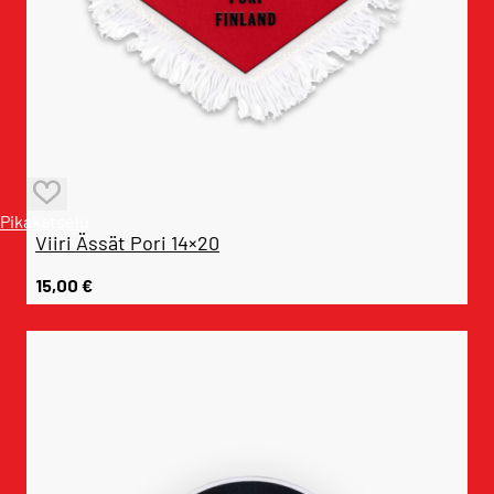
Pikakatselu
Viiri Ässät Pori 14×20
15,00
€