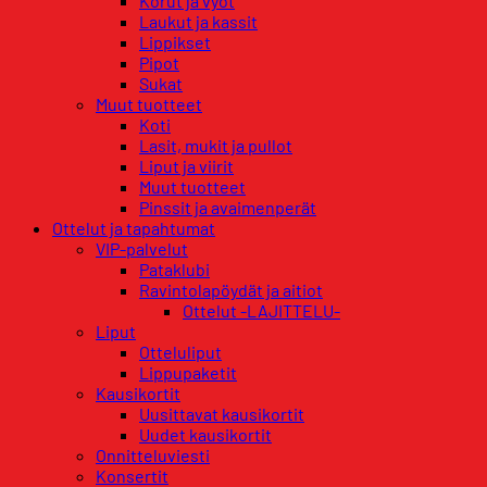
Korut ja vyöt
Laukut ja kassit
Lippikset
Pipot
Sukat
Muut tuotteet
Koti
Lasit, mukit ja pullot
Liput ja viirit
Muut tuotteet
Pinssit ja avaimenperät
Ottelut ja tapahtumat
VIP-palvelut
Pataklubi
Ravintolapöydät ja aitiot
Ottelut -LAJITTELU-
Liput
Otteluliput
Lippupaketit
Kausikortit
Uusittavat kausikortit
Uudet kausikortit
Onnitteluviesti
Konsertit