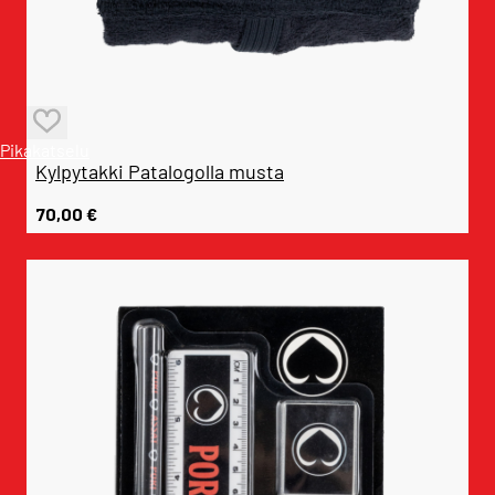
Pikakatselu
Kylpytakki Patalogolla musta
70,00
€