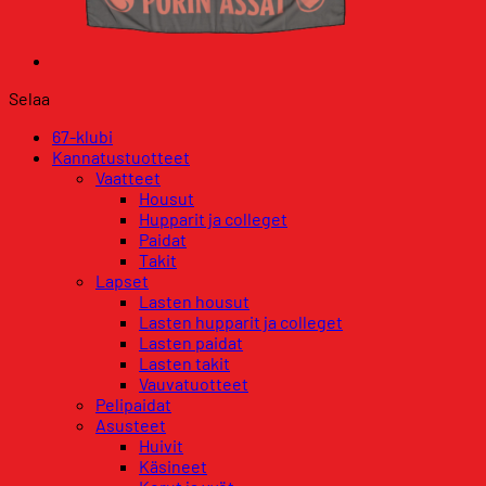
Selaa
67-klubi
Kannatustuotteet
Vaatteet
Housut
Hupparit ja colleget
Paidat
Takit
Lapset
Lasten housut
Lasten hupparit ja colleget
Lasten paidat
Lasten takit
Vauvatuotteet
Pelipaidat
Asusteet
Huivit
Käsineet