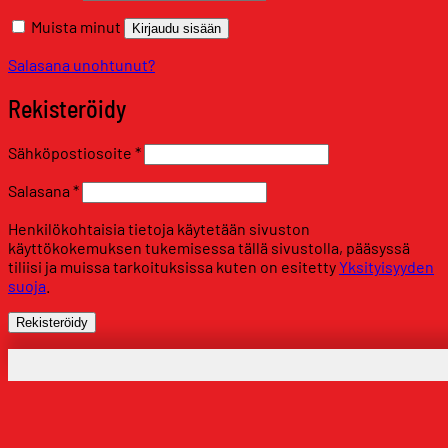
Muista minut
Kirjaudu sisään
Salasana unohtunut?
Rekisteröidy
Vaaditaan
Sähköpostiosoite
*
Vaaditaan
Salasana
*
Henkilökohtaisia tietoja käytetään sivuston
käyttökokemuksen tukemisessa tällä sivustolla, pääsyssä
tiliisi ja muissa tarkoituksissa kuten on esitetty
Yksityisyyden
suoja
.
Rekisteröidy