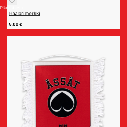
Pikakatselu
Haalarimerkki
5,00
€