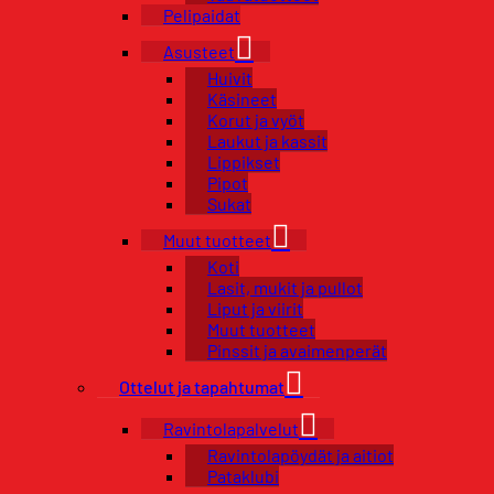
Pelipaidat
Asusteet
Huivit
Käsineet
Korut ja vyöt
Laukut ja kassit
Lippikset
Pipot
Sukat
Muut tuotteet
Koti
Lasit, mukit ja pullot
Liput ja viirit
Muut tuotteet
Pinssit ja avaimenperät
Ottelut ja tapahtumat
Ravintolapalvelut
Ravintolapöydät ja aitiot
Pataklubi