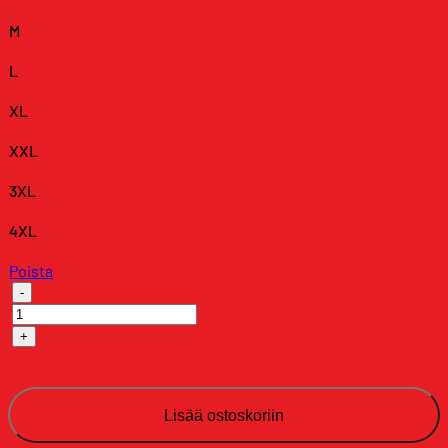
M
L
XL
XXL
3XL
4XL
Poista
Huppari
Ässät
kaunoteksti
musta
määrä
Lisää ostoskoriin