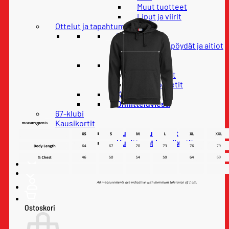
Muut tuotteet
Liput ja viirit
Ottelut ja tapahtumat
VIP-palvelut
Ravintolapöydät ja aitiot
Pataklubi
Liput
Otteluliput
Lippupaketit
Konsertit
Onnitteluviesti
67-klubi
Kausikortit
Uudet kausikortit
Uusittavat kausikortit
Ostoskori