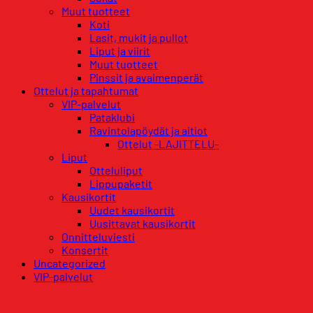
Muut tuotteet
Koti
Lasit, mukit ja pullot
Liput ja viirit
Muut tuotteet
Pinssit ja avaimenperät
Ottelut ja tapahtumat
VIP-palvelut
Pataklubi
Ravintolapöydät ja aitiot
Ottelut -LAJITTELU-
Liput
Otteluliput
Lippupaketit
Kausikortit
Uudet kausikortit
Uusittavat kausikortit
Onnitteluviesti
Konsertit
Uncategorized
VIP-palvelut