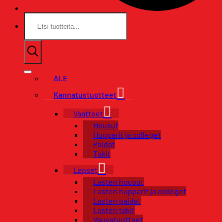
Etsi:
ALE
Kannatustuotteet
Vaatteet
Housut
Hupparit ja colleget
Paidat
Takit
Lapset
Lasten housut
Lasten hupparit ja colleget
Lasten paidat
Lasten takit
Vauvatuotteet