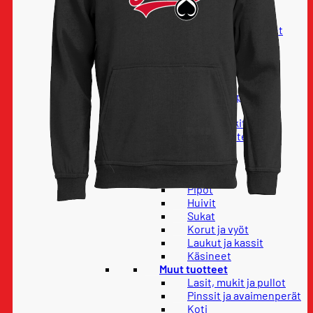
Housut
Paidat
Hupparit ja colleget
Takit
Lapset
Lasten housut
Lasten paidat
Lasten hupparit ja
colleget
Lasten takit
Vauvatuotteet
Pelipaidat
Asusteet
Lippikset
Pipot
Huivit
Sukat
Korut ja vyöt
Laukut ja kassit
Käsineet
Muut tuotteet
Lasit, mukit ja pullot
Pinssit ja avaimenperät
Koti