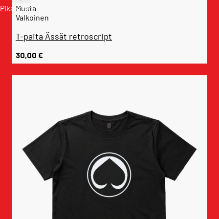
Pikakatselu
Musta
Valkoinen
T-paita Ässät retroscript
30,00
€