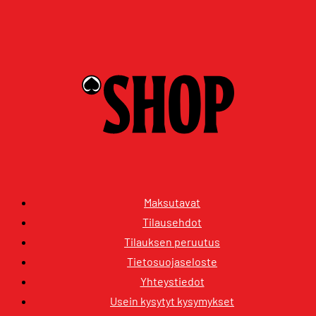
Maksutavat
Tilausehdot
Tilauksen peruutus
Tietosuojaseloste
Yhteystiedot
Usein kysytyt kysymykset