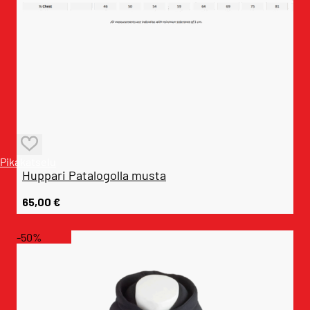
Pikakatselu
Huppari Patalogolla musta
65,00
€
-50%