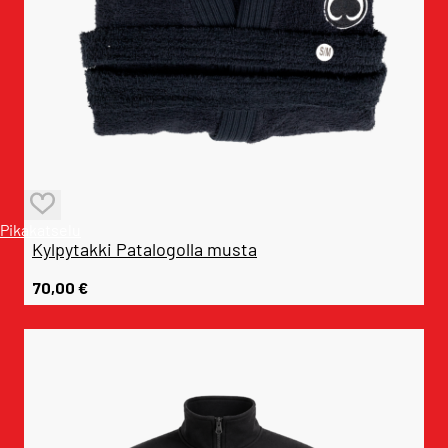
Pikakatselu
Kylpytakki Patalogolla musta
70,00
€