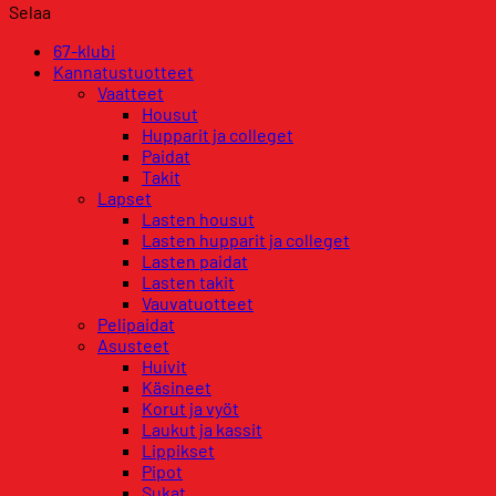
Selaa
67-klubi
Kannatustuotteet
Vaatteet
Housut
Hupparit ja colleget
Paidat
Takit
Lapset
Lasten housut
Lasten hupparit ja colleget
Lasten paidat
Lasten takit
Vauvatuotteet
Pelipaidat
Asusteet
Huivit
Käsineet
Korut ja vyöt
Laukut ja kassit
Lippikset
Pipot
Sukat